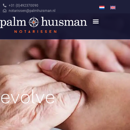
+31 (0)492370090
notarissen@palmhuisman.nl
evolve