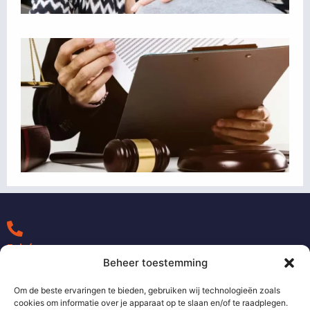
H
v
n
L
Telefoon
+31 0492 370 090
Beheer toestemming
Om de beste ervaringen te bieden, gebruiken wij technologieën zoals
cookies om informatie over je apparaat op te slaan en/of te raadplegen.