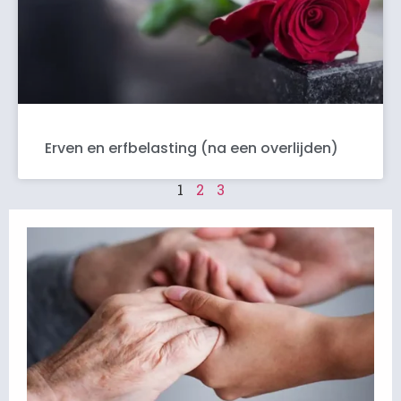
Erven en erfbelasting (na een overlijden)
1
2
3
N
V
L