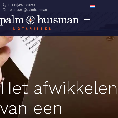
+31 (0)492370090
notarissen@palmhuisman.nl
Het afwikkelen
van een