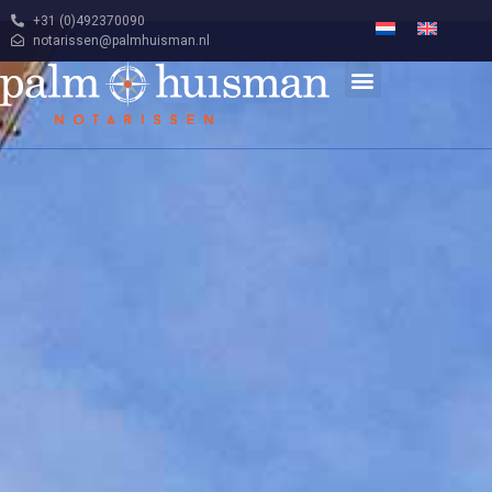
+31 (0)492370090
notarissen@palmhuisman.nl