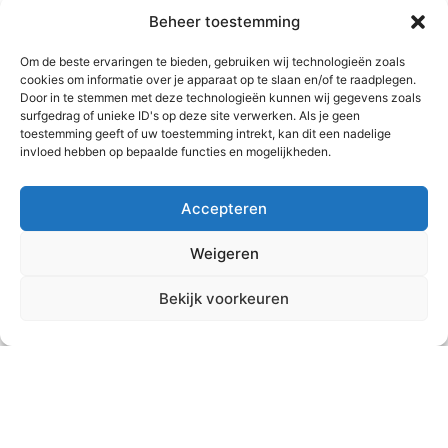
Beheer toestemming
Om de beste ervaringen te bieden, gebruiken wij technologieën zoals
cookies om informatie over je apparaat op te slaan en/of te raadplegen.
Door in te stemmen met deze technologieën kunnen wij gegevens zoals
surfgedrag of unieke ID's op deze site verwerken. Als je geen
(Levens)testament & Erfbelasting
toestemming geeft of uw toestemming intrekt, kan dit een nadelige
invloed hebben op bepaalde functies en mogelijkheden.
U wordt een dagje ouder. Het is goed om na
te denken over hoe het "later" gaat. Wij
Accepteren
gebeleiden en informeren over uw
testament en evt. erfbelasting.
Weigeren
Bekijk voorkeuren
Huwelijk & Samenleven