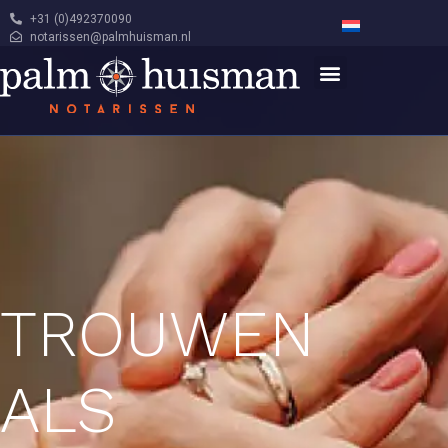
+31 (0)492370090
notarissen@palmhuisman.nl
TROUWEN
ALS