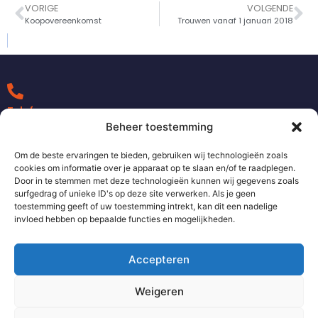
VORIGE
VOLGENDE
Koopovereenkomst
Trouwen vanaf 1 januari 2018
Telefoon
+31 0492 370 090
Beheer toestemming
Om de beste ervaringen te bieden, gebruiken wij technologieën zoals
cookies om informatie over je apparaat op te slaan en/of te raadplegen.
Bezoekadres
Door in te stemmen met deze technologieën kunnen wij gegevens zoals
Dorpsstraat 127
surfgedrag of unieke ID's op deze site verwerken. Als je geen
5731 JH Mierlo
toestemming geeft of uw toestemming intrekt, kan dit een nadelige
invloed hebben op bepaalde functies en mogelijkheden.
E-mail
Accepteren
notarissen@palmhuisman.nl
Weigeren
Copyright Palm Huisman Notarissen | Design en ontwikkeling: E-
volve.nl